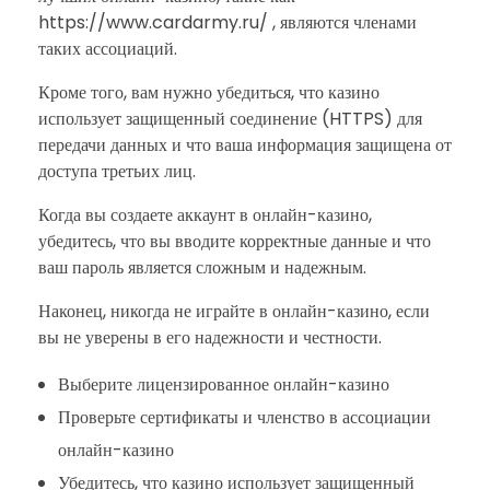
https://www.cardarmy.ru/ , являются членами
таких ассоциаций.
Кроме того, вам нужно убедиться, что казино
использует защищенный соединение (HTTPS) для
передачи данных и что ваша информация защищена от
доступа третьих лиц.
Когда вы создаете аккаунт в онлайн-казино,
убедитесь, что вы вводите корректные данные и что
ваш пароль является сложным и надежным.
Наконец, никогда не играйте в онлайн-казино, если
вы не уверены в его надежности и честности.
Выберите лицензированное онлайн-казино
Проверьте сертификаты и членство в ассоциации
онлайн-казино
Убедитесь, что казино использует защищенный