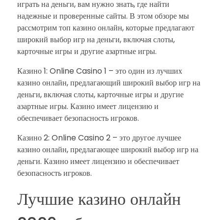
играть на деньги, вам нужно знать, где найти
надежные и проверенные сайты. В этом обзоре мы
рассмотрим топ казино онлайн, которые предлагают
широкий выбор игр на деньги, включая слоты,
карточные игры и другие азартные игры.
Казино 1: Online Casino 1 – это один из лучших
казино онлайн, предлагающий широкий выбор игр на
деньги, включая слоты, карточные игры и другие
азартные игры. Казино имеет лицензию и
обеспечивает безопасность игроков.
Казино 2: Online Casino 2 – это другое лучшее
казино онлайн, предлагающее широкий выбор игр на
деньги. Казино имеет лицензию и обеспечивает
безопасность игроков.
Лучшие казино онлайн