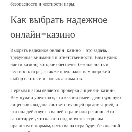
безопасности и честности игры.
Как выбрать надежное
онлайн-казино
Выбрать надежное онлайн-казино – это задача,
требующая внимания и ответственности. Вам нужно
найти казино, которое обеспечит безопасность и
честность игры, а также предложит вам широкий
выбор слотов и игровых автоматов.
Первым шагом является проверка лицензии казино.
Вам нужно убедиться, что казино имеет действующую
лицензию, выдана соответствующей организацией, и
что она действует в вашей стране или регионе. Это
гарантирует, что казино подчиняется строгим
правилам и нормам, и что ваша игра будет безопасной