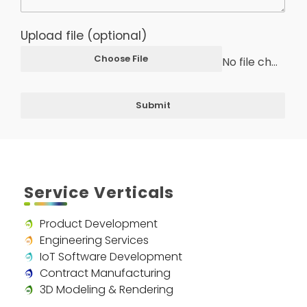
Upload file (optional)
Choose File
No file chosen
Submit
Service Verticals
Product Development
Engineering Services
IoT Software Development
Contract Manufacturing
3D Modeling & Rendering