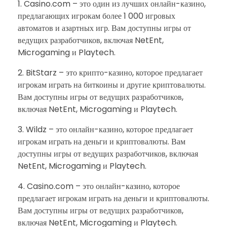
1. Casino.com – это один из лучших онлайн-казино,
предлагающих игрокам более 1 000 игровых
автоматов и азартных игр. Вам доступны игры от
ведущих разработчиков, включая NetEnt,
Microgaming и Playtech.
2. BitStarz – это крипто-казино, которое предлагает
игрокам играть на биткоины и другие криптовалюты.
Вам доступны игры от ведущих разработчиков,
включая NetEnt, Microgaming и Playtech.
3. Wildz – это онлайн-казино, которое предлагает
игрокам играть на деньги и криптовалюты. Вам
доступны игры от ведущих разработчиков, включая
NetEnt, Microgaming и Playtech.
4. Casino.com – это онлайн-казино, которое
предлагает игрокам играть на деньги и криптовалюты.
Вам доступны игры от ведущих разработчиков,
включая NetEnt, Microgaming и Playtech.