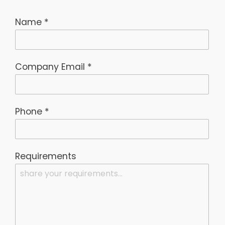
Name
*
Company Email
*
Phone
*
Requirements