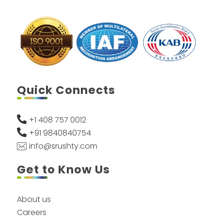
Quick Connects
+1 408 757 0012
+91 9840840754
info@srushty.com
Get to Know Us
About us
Careers